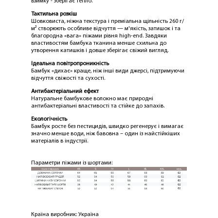
взимку - зберігає тепло.
Тактильна розкіш
Шовковиста, ніжна текстура і преміальна щільність 260 г/
м² створюють особливе відчуття — м'якість, затишок і та
благородна «вага» піжами рівня high-end. Завдяки
властивостям бамбука тканина менше схильна до
утворення катишків і довше зберігає свіжий вигляд.
ЛАСКАВО ПРОСИМО ДО
Ідеальна повітропроникність
NOSOVSKI.COM! ПРИЙМІТЬ ВІД НАС
Бамбук «дихає» краще, ніж інші види джерсі, підтримуючи
відчуття свіжості та сухості.
ПРИВІТНИЙ БОНУС - ЗНИЖКУ НА
ПЕРШЕ ПОКУПКУ
Антибактеріальний ефект
Натуральне бамбукове волокно має природні
антибактеріальні властивості та стійке до запахів.
Екологічність
Бамбук росте без пестицидів, швидко регенерує і вимагає
значно менше води, ніж бавовна – один із найстійкіших
матеріалів в індустрії.
Параметри піжами із шортами:
ОТРИМАТИ!
Країна виробник: Україна