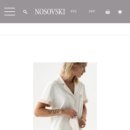
РУС
УКР