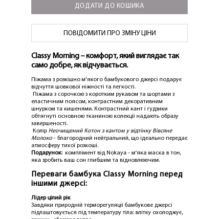
ДОДАТИ ДО КОШИКА
ПОВІДОМИТИ ПРО ЗМІНУ ЦІНИ
Classy Morning – комфорт, який виглядає так
само добре, як відчувається.
Піжама з розкішно м'якого бамбукового джерсі подарує
відчуття шовкової ніжності та легкості.
Піжама з сорочкою з коротким рукавом та шортами з
еластичним поясом, контрастним декоративним
шнурком та кишенями. Контрастний кант і гудзики
обтягнуті основною тканиною колекції надають образу
завершеності.
Колір
Неочищений Котон з кантом у відтінку Вівсяне
Молоко
- благородний нейтральний, що ідеально передає
атмосферу тихої розкоші.
Подарунок:
комплімент від Nokaya - м'яка маска в тон,
яка зробить ваш сон глибшим та відновлюючим.
Переваги бамбука Classy Morning перед
іншими джерсі:
Лідер цілий рік
Завдяки природній терморегуляції бамбукове джерсі
підлаштовується під температуру тіла: влітку охолоджує,