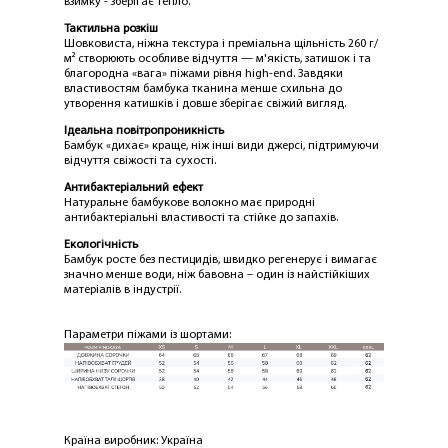
взимку - зберігає тепло.
Тактильна розкіш
Шовковиста, ніжна текстура і преміальна щільність 260 г/
м² створюють особливе відчуття — м'якість, затишок і та
благородна «вага» піжами рівня high-end. Завдяки
властивостям бамбука тканина менше схильна до
утворення катишків і довше зберігає свіжий вигляд.
ЛАСКАВО ПРОСИМО ДО
NOSOVSKI.COM! ПРИЙМІТЬ ВІД НАС
Ідеальна повітропроникність
Бамбук «дихає» краще, ніж інші види джерсі, підтримуючи
ПРИВІТНИЙ БОНУС - ЗНИЖКУ НА
відчуття свіжості та сухості.
ПЕРШЕ ПОКУПКУ
Антибактеріальний ефект
Натуральне бамбукове волокно має природні
антибактеріальні властивості та стійке до запахів.
Екологічність
Бамбук росте без пестицидів, швидко регенерує і вимагає
значно менше води, ніж бавовна – один із найстійкіших
матеріалів в індустрії.
Параметри піжами із шортами:
ОТРИМАТИ!
Країна виробник: Україна