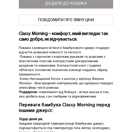
ДОДАТИ ДО КОШИКА
ПОВІДОМИТИ ПРО ЗМІНУ ЦІНИ
Classy Morning – комфорт, який виглядає так
само добре, як відчувається.
Піжама з розкішно м'якого бамбукового джерсі подарує
відчуття шовкової ніжності та легкості.
Піжама з сорочкою з коротким рукавом та шортами з
еластичним поясом, контрастним декоративним
шнурком та кишенями. Контрастний кант і гудзики
обтягнуті основною тканиною колекції надають образу
завершеності.
Колір
Неочищений Котон з кантом у відтінку Вівсяне
Молоко
- благородний нейтральний, що ідеально передає
атмосферу тихої розкоші.
Подарунок:
комплімент від Nokaya - м'яка маска в тон,
яка зробить ваш сон глибшим та відновлюючим.
Переваги бамбука Classy Morning перед
іншими джерсі:
Лідер цілий рік
Завдяки природній терморегуляції бамбукове джерсі
підлаштовується під температуру тіла: влітку охолоджує,