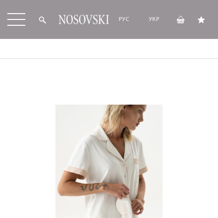
РУС
УКР