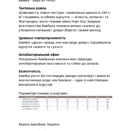
взимку - зберігає тепло.
Тактильна розкіш
Шовковиста, ніжна текстура і преміальна щільність 260 г/
м² створюють особливе відчуття — м'якість, затишок і та
благородна «вага» піжами рівня high-end. Завдяки
властивостям бамбука тканина менше схильна до
утворення катишків і довше зберігає свіжий вигляд.
ЛАСКАВО ПРОСИМО ДО
Ідеальна повітропроникність
NOSOVSKI.COM! ПРИЙМІТЬ ВІД НАС
Бамбук «дихає» краще, ніж інші види джерсі, підтримуючи
ПРИВІТНИЙ БОНУС - ЗНИЖКУ НА
відчуття свіжості та сухості.
ПЕРШЕ ПОКУПКУ
Антибактеріальний ефект
Натуральне бамбукове волокно має природні
антибактеріальні властивості та стійке до запахів.
Екологічність
Бамбук росте без пестицидів, швидко регенерує і вимагає
значно менше води, ніж бавовна – один із найстійкіших
матеріалів в індустрії.
Параметри піжами із шортами:
ОТРИМАТИ!
Країна виробник: Україна