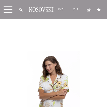
РУС
УКР