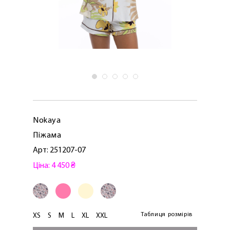
Nokaya
Піжама
Арт: 251207-07
Ціна: 4 450 ₴
Таблиця розмірів
XS
S
M
L
XL
XXL