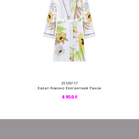
251207-17
Халат-Кімоно Елегантний Ранок
4 950 ₴