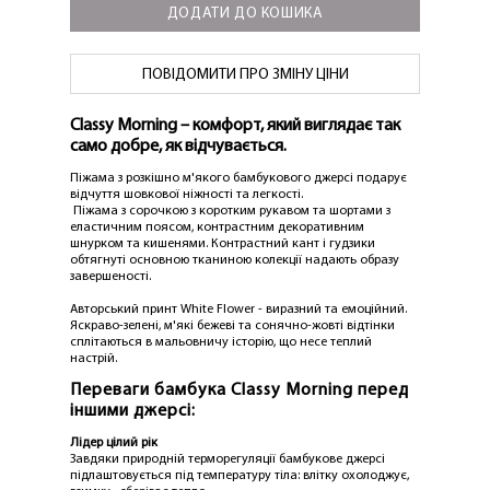
ДОДАТИ ДО КОШИКА
ПОВІДОМИТИ ПРО ЗМІНУ ЦІНИ
Classy Morning – комфорт, який виглядає так
само добре, як відчувається.
Піжама з розкішно м'якого бамбукового джерсі подарує
відчуття шовкової ніжності та легкості.
Піжама з сорочкою з коротким рукавом та шортами з
еластичним поясом, контрастним декоративним
шнурком та кишенями. Контрастний кант і гудзики
обтягнуті основною тканиною колекції надають образу
завершеності.
Авторський принт White Flower - виразний та емоційний.
Яскраво-зелені, м'які бежеві та сонячно-жовті відтінки
сплітаються в мальовничу історію, що несе теплий
настрій.
Переваги бамбука Classy Morning перед
іншими джерсі:
Лідер цілий рік
Завдяки природній терморегуляції бамбукове джерсі
підлаштовується під температуру тіла: влітку охолоджує,