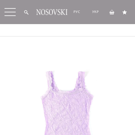
РУС
УКР