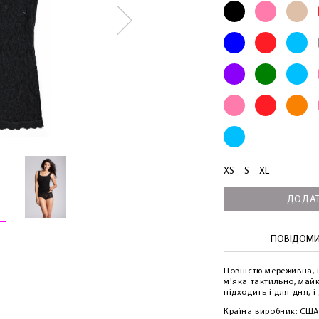
XS
S
XL
ДОДАТ
ПОВІДОМИТ
Повністю мереживна, 
м'яка тактильно, майк
підходить і для дня, і
Країна виробник: США