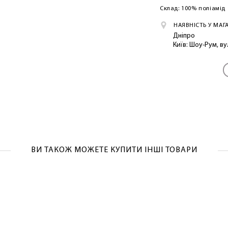
Склад: 100% поліамід
НАЯВНІСТЬ У МАГ
ЛАСКАВО ПРОСИМО ДО NOSOVSKI.COM! ПРИЙМІТЬ ВІД
Дніпро
НАС ПРИВІТНИЙ БОНУС - ЗНИЖКУ НА ПЕРШЕ ПОКУПКУ
Київ: Шоу-Рум, в
ОТРИМАТИ!
ВИ ТАКОЖ МОЖЕТЕ КУПИТИ ІНШІ ТОВАРИ