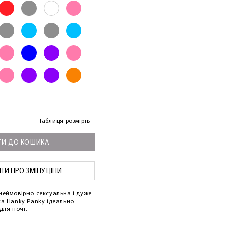
Таблиця розмірів
И ДО КОШИКА
И ПРО ЗМІНУ ЦІНИ
неймовірно сексуальна і дуже
а Hanky ​​Panky ідеально
 для ночі.