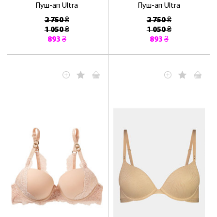
Пуш-ап Ultra
Пуш-ап Ultra
2 750 ₴
2 750 ₴
1 050 ₴
1 050 ₴
893 ₴
893 ₴
ЛАСКАВО ПРОСИМО ДО
NOSOVSKI.COM! ПРИЙМІТЬ ВІД НАС
ПРИВІТНИЙ БОНУС - ЗНИЖКУ НА
ПЕРШЕ ПОКУПКУ
ОТРИМАТИ!