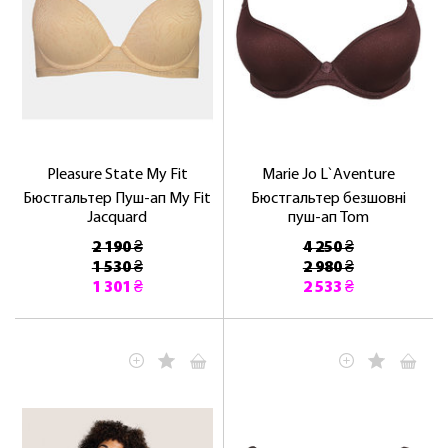
Pleasure State My Fit
Marie Jo L`Aventure
Бюстгальтер Пуш-ап My Fit
Бюстгальтер безшовні
Jacquard
пуш-ап Tom
2 190 ₴
4 250 ₴
1 530 ₴
2 980 ₴
1 301 ₴
2 533 ₴