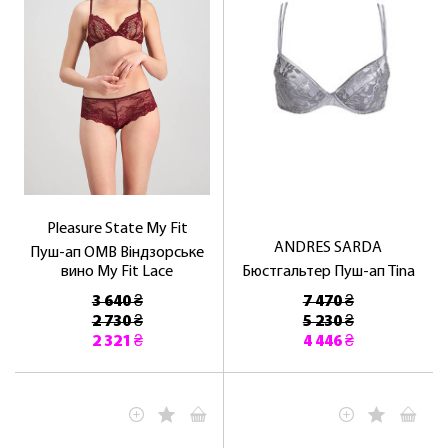
Pleasure State My Fit
ANDRES SARDA
Пуш-ап ОМВ Віндзорське
вино My Fit Lace
Бюстгальтер Пуш-ап Tina
3 640 ₴
7 470 ₴
2 730 ₴
5 230 ₴
2 321 ₴
4 446 ₴