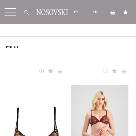
РУС
УКР
ПУШ-АП