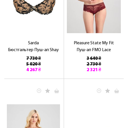
Sarda
Pleasure State My Fit
Бюстгальтер Пуш-ап Shay
Пуш-ап FMO Lace
7 730 ₴
3 640 ₴
5 020 ₴
2 730 ₴
4 267 ₴
2 321 ₴