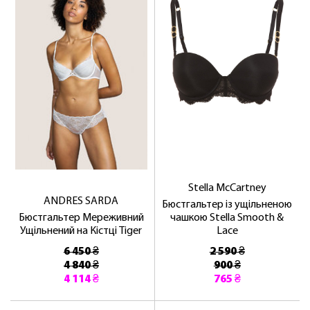
Stella McCartney
ANDRES SARDA
Бюстгальтер із ущільненою
Бюстгальтер Мереживний
чашкою Stella Smooth &
Ущільнений на Кістці Tiger
Lace
6 450 ₴
2 590 ₴
4 840 ₴
900 ₴
4 114 ₴
765 ₴