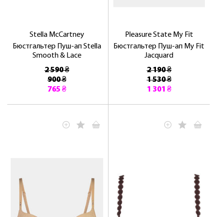
Stella McCartney
Pleasure State My Fit
Бюстгальтер Пуш-ап Stella
Бюстгальтер Пуш-ап My Fit
Smooth & Lace
Jacquard
2 590 ₴
2 190 ₴
900 ₴
1 530 ₴
765 ₴
1 301 ₴