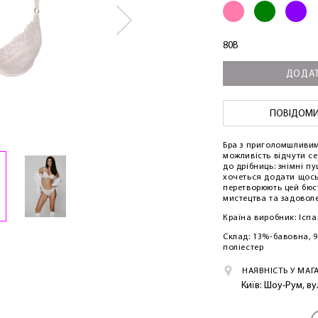
80B
ДОДАТ
ПОВІДОМИТ
Бра з приголомшливим
можливість відчути с
до дрібниць: знімні п
хочеться додати щось 
перетворюють цей бюс
мистецтва та задоволе
Країна виробник: Іспа
Склад: 13%-бавовна, 9
поліестер
НАЯВНІСТЬ У МАГ
Київ: Шоу-Рум, в