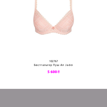
102767
Бюстгальтер Пуш-Ап Jadei
5 600 ₴