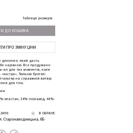
Таблиця розмірів
И ДО КОШИКА
И ПРО ЗМІНУ ЦІНИ
 декольте, який дасть
ебе чарівною. Все продумано
уш-ап для тих моментів, коли
«екстра». Тюльові бретелі
тгальтер на справжній витвір
ння для тіла.
нія
%-еластан, 34%-поліамід, 44%-
АЗИНІ
В ОБРАНЕ
ул. Старонаводницька, 6Б