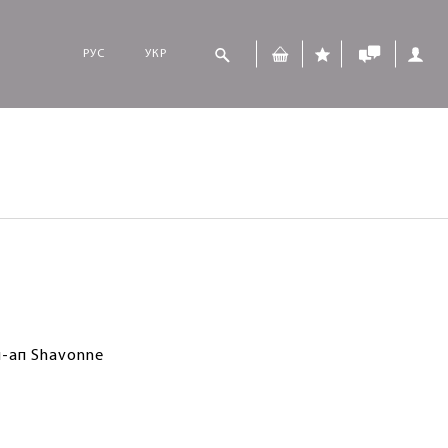
РУС
УКР
-ап Shavonne