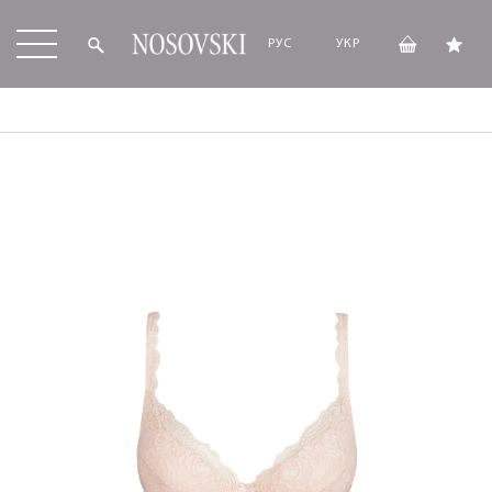
РУС
УКР