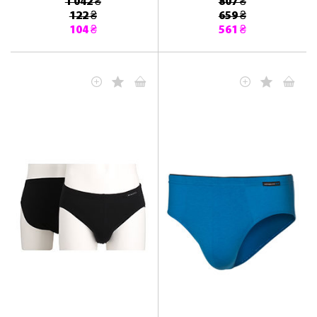
1 042 ₴
807 ₴
122 ₴
659 ₴
104 ₴
561 ₴