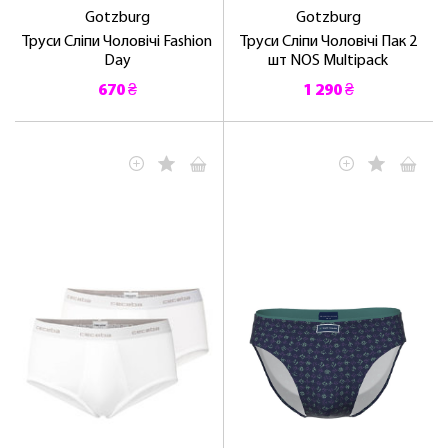
Gotzburg
Gotzburg
Труси Сліпи Чоловічі Fashion
Труси Сліпи Чоловічі Пак 2
Day
шт NOS Multipack
670 ₴
1 290 ₴
ЛАСКАВО ПРОСИМО ДО
NOSOVSKI.COM! ПРИЙМІТЬ ВІД НАС
ПРИВІТНИЙ БОНУС - ЗНИЖКУ НА
ПЕРШЕ ПОКУПКУ
ОТРИМАТИ!