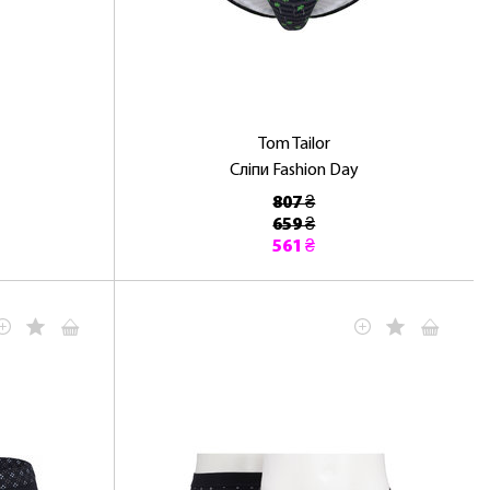
Tom Tailor
Сліпи Fashion Day
807 ₴
659 ₴
561 ₴