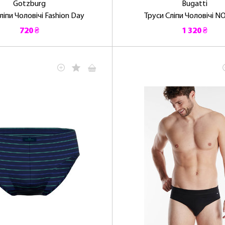
Gotzburg
Bugatti
ліпи Чоловічі Fashion Day
Труси Сліпи Чоловічі N
720 ₴
1 320 ₴
ЛАСКАВО ПРОСИМО ДО NOSOVSKI.COM! ПРИЙМІТЬ ВІД
НАС ПРИВІТНИЙ БОНУС - ЗНИЖКУ НА ПЕРШЕ ПОКУПКУ