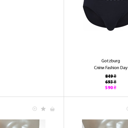
Gotzburg
Сліпи Fashion Day
849 ₴
693 ₴
590 ₴