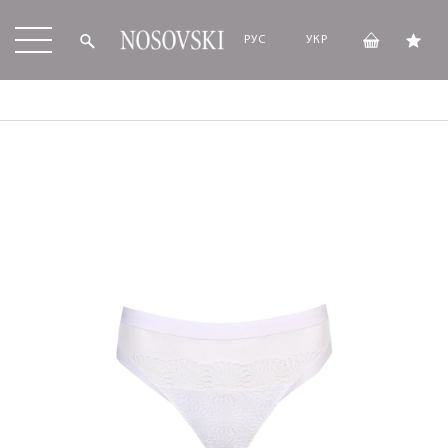
РУС
УКР