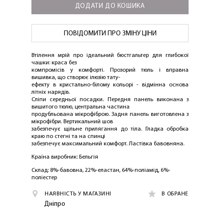
ДОДАТИ ДО КОШИКА
ПОВІДОМИТИ ПРО ЗМІНУ ЦІНИ
Втілення мрій про ідеальний бюстгальтер для глибокої
чашки: краса без
компромісів у комфорті. Прозорий тюль і вправна
вишивка, що створює ілюзію тату-
ефекту в кристально-білому кольорі - відмінна основа
літніх нарядів.
Сліпи середньої посадки. Передня панель виконана з
вишитого тюлю, центральна частина
продубльована мікрофіброю. Задня панель виготовлена ​​з
мікрофібри. Вертикальний шов
забезпечує щільне прилягання до тіла. Гладка обробка
краю по стегні та на спинці
забезпечує максимальний комфорт. Ластівка бавовняна.
ЛАСКАВО ПРОСИМО ДО
Країна виробник: Бельгія
NOSOVSKI.COM! ПРИЙМІТЬ ВІД НАС
ПРИВІТНИЙ БОНУС - ЗНИЖКУ НА
Склад: 8%-бавовна, 22%-еластан, 64%-поліамід, 6%-
поліестер
ПЕРШЕ ПОКУПКУ
НАЯВНІСТЬ У МАГАЗИНІ
В ОБРАНЕ
Дніпро