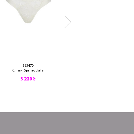
563470
502790
Сліпи Springdale
Сліпи Jhan
3 220 ₴
2 930 ₴
2 050 ₴
1 743 ₴