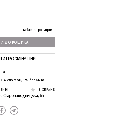
Таблиця розмірів
И ДО КОШИКА
И ПРО ЗМІНУ ЦІНИ
нія
 13%-еластан, 4%-бавовна
АЗИНІ
В ОБРАНЕ
ул. Старонаводницька, 6Б