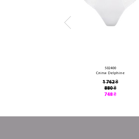
3501450
502400
Сліпи Lisa
Сліпи Delphine
3 080 ₴
1 762 ₴
880 ₴
748 ₴