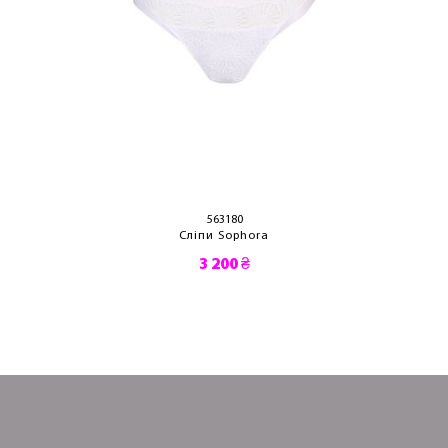
563180
Сліпи Sophora
3 200 ₴