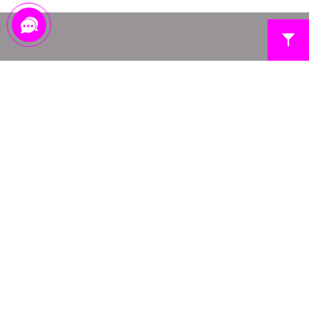
ПРО НАС
ДИСКОНТНА ПРОГРАМА
КОНТАКТИ
FAQ
МЕРЕЖА МАГАЗИНІВ БІЛИЗНИ
ПЕРЕДПЛАТА НА НОВИНИ
ОПЛАТА
ВІДСТЕЖИТИ ЗАМОВЛЕННЯ
ДОСТАВКА
ПОВЕРНЕННЯ ТА ОБМІН
УМОВИ ВИКОРИСТАННЯ