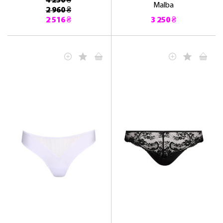
4 230 ₴
Malba
2 960 ₴
2 516 ₴
3 250 ₴