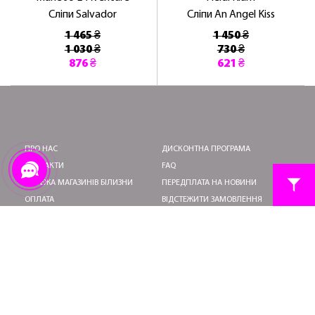
Сліпи Salvador
Сліпи An Angel Kiss
1 465 ₴
1 450 ₴
1 030 ₴
730 ₴
876 ₴
621 ₴
ПРО НАС
ДИСКОНТНА ПРОГРАМА
КОНТАКТИ
FAQ
МЕРЕЖА МАГАЗИНІВ БІЛИЗНИ
ПЕРЕДПЛАТА НА НОВИНИ
ОПЛАТА
ВІДСТЕЖИТИ ЗАМОВЛЕННЯ
ДОСТАВКА
ПОВЕРНЕННЯ ТА ОБМІН
УМОВИ ВИКОРИСТАННЯ