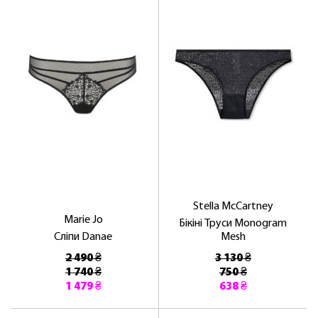
Stella McCartney
Marie Jo
Бікіні Труси Monogram
Сліпи Danae
Mesh
2 490 ₴
3 130 ₴
1 740 ₴
750 ₴
1 479 ₴
638 ₴