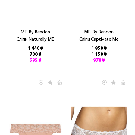
ME. By Bendon
ME. By Bendon
Сліпи Naturally ME
Сліпи Captivate Me
1 440 ₴
1 850 ₴
700 ₴
1 150 ₴
595 ₴
978 ₴