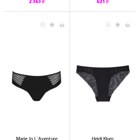
2 363 ₴
621 ₴
Marie Jo L`Aventure
Heidi Klum