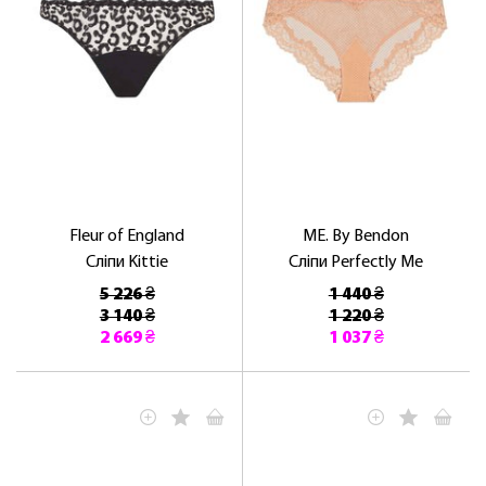
Fleur of England
ME. By Bendon
Сліпи Kittie
Сліпи Perfectly Me
5 226 ₴
1 440 ₴
3 140 ₴
1 220 ₴
2 669 ₴
1 037 ₴