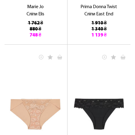
Marie Jo
Prima Donna Twist
Сліпи Elis
Сліпи East End
1 762 ₴
1 910 ₴
880 ₴
1 340 ₴
748 ₴
1 139 ₴