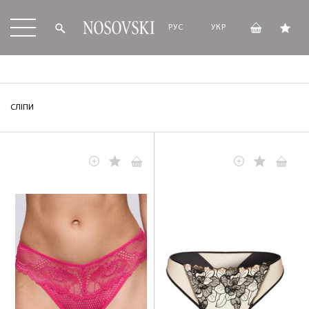
РУС
УКР
СЛІПИ