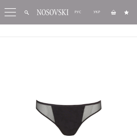
РУС
УКР