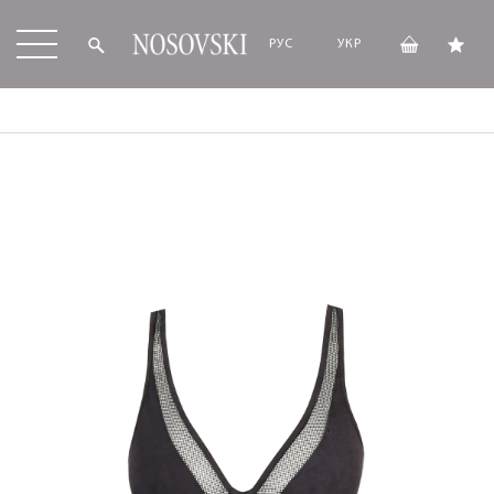
РУС
УКР