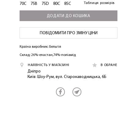
Таблиця розмірів
70C
75B
75D
80C
85C
ДОДАТИ ДО КОШИКА
ПОВІДОМИТИ ПРО ЗМІНУ ЦІНИ
Країна виробник: Бельгія
Склад: 26%-еластан,74%-поліамід
НАЯВНІСТЬ У МАГАЗИНІ
В ОБРАНЕ
Дніпро
Київ: Шоу-Рум, вул. Старонаводницька, 6Б