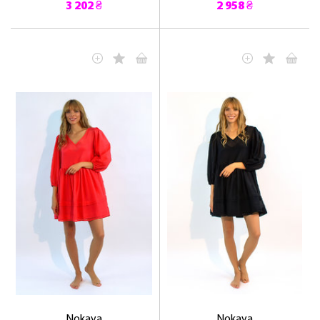
3 202 ₴
2 958 ₴
ЛАСКАВО ПРОСИМО ДО
NOSOVSKI.COM! ПРИЙМІТЬ ВІД НАС
ПРИВІТНИЙ БОНУС - ЗНИЖКУ НА
ПЕРШЕ ПОКУПКУ
ОТРИМАТИ!
Nokaya
Nokaya