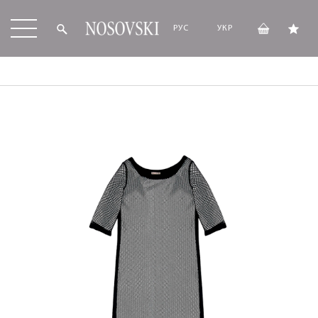
РУС
УКР