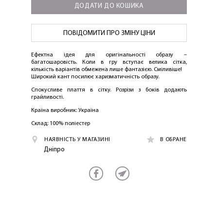
ДОДАТИ ДО КОШИКА
ПОВІДОМИТИ ПРО ЗМІНУ ЦІНИ
Ефектна ідея для оригінальності образу –
багатошаровість. Коли в гру вступає велика сітка,
кількість варіантів обмежена лише фантазією. Сміливіше!
Широкий кант посилює харизматичність образу.
Спокусливе плаття в сітку. Розрізи з боків додають
грайливості.
ЛАСКАВО ПРОСИМО ДО
Країна виробник: Україна
NOSOVSKI.COM! ПРИЙМІТЬ ВІД НАС
Склад: 100% поліестер
ПРИВІТНИЙ БОНУС - ЗНИЖКУ НА
НАЯВНІСТЬ У МАГАЗИНІ
В ОБРАНЕ
ПЕРШЕ ПОКУПКУ
Дніпро