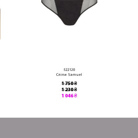
522120
Сліпи Samuel
1 750 ₴
1 230 ₴
1 046 ₴