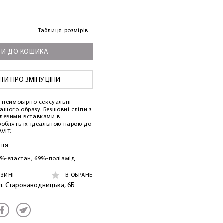
Таблиця розмірів
И ДО КОШИКА
И ПРО ЗМІНУ ЦІНИ
е неймовірно сексуальні
 вашого образу. Безшовні сліпи з
юлевими вставками в
роблять їх ідеальною парою до
VIT.
нія
5%-еластан, 69%-поліамід
АЗИНІ
В ОБРАНЕ
ул. Старонаводницька, 6Б