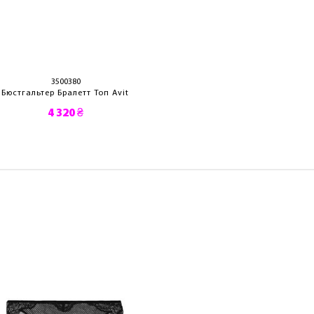
3500380
3500310
Бюстгальтер Бралетт Топ Avit
Бюстгальтер A
4 320 ₴
4 590 ₴