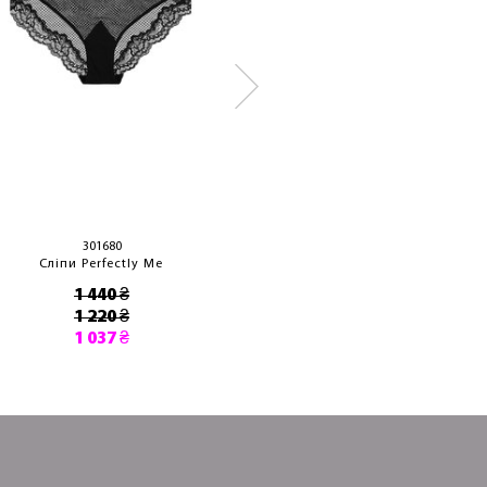
301680
3310550
Сліпи Perfectly Me
Сліпи Джонс
1 440 ₴
3 170 ₴
1 220 ₴
2 380 ₴
1 037 ₴
2 023 ₴