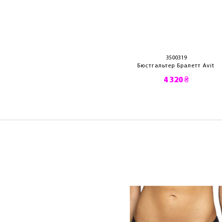
3500310
3500319
стгальтер Avit
Бюстгальтер Бралетт Avit
4 590 ₴
4 320 ₴