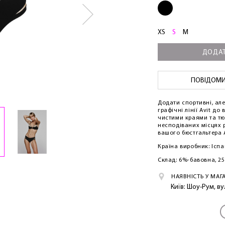
XS
S
M
ДОДАТ
ПОВІДОМИТ
Додати спортивні, ал
графічні лінії Avit до
чистими краями та т
несподіваних місцях 
вашого бюстгальтера A
Країна виробник: Іспа
Склад: 6%-бавовна, 2
НАЯВНІСТЬ У МАГ
Київ: Шоу-Рум, в