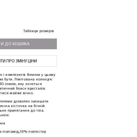
Таблиця розмірів
И ДО КОШИКА
И ПРО ЗМІНУ ЦІНИ
к і комплектів білизни у цьому
же бути. Лімітована колекція:
3D ілюзію, яку хочеться
нетичний блиск кристалів
тися майже вічно.
етелями дозволяє залишати
ексна кісточка на бічній
льне прилягання до тіла.
нені.
нія
%-поліамід,50%-поліестер