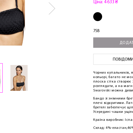
Ціна: 4 633 ₴
75B
ДОДАТ
ПОВІДОМИТ
Чорних купальників, я
кольорі, багато не мо
плоска сітка створює 
розглядати, а на маг
Swarovski можна диви
Бандо зі знімними бр
плечі відкритими. Лат
бретелі забезпечує щі
Усередині чашки ущіль
Країна виробник: Іспа
Склад: 4%-еластан,46