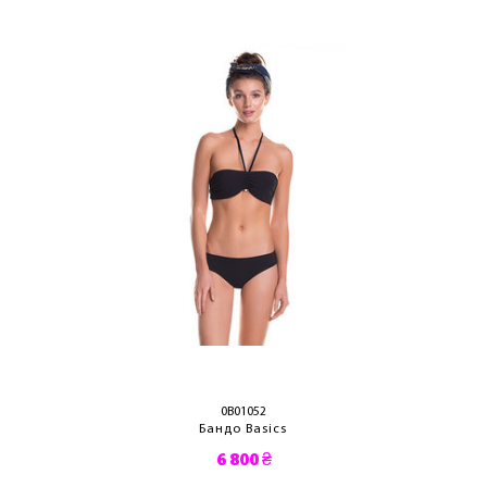
0B01052
Бандо Basics
6 800 ₴