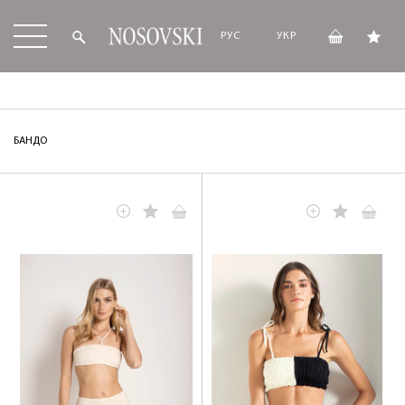
РУС
УКР
БАНДО