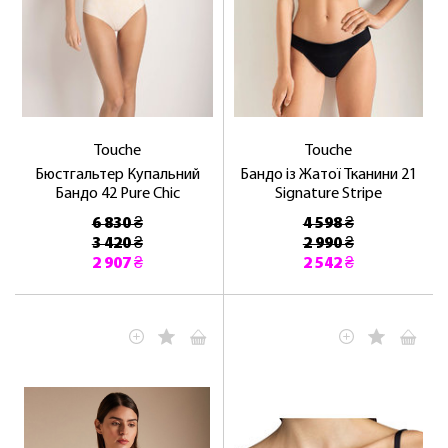
Touche
Touche
Бюстгальтер Купальний
Бандо із Жатої Тканини 21
Бандо 42 Pure Chic
Signature Stripe
6 830 ₴
4 598 ₴
3 420 ₴
2 990 ₴
2 907 ₴
2 542 ₴