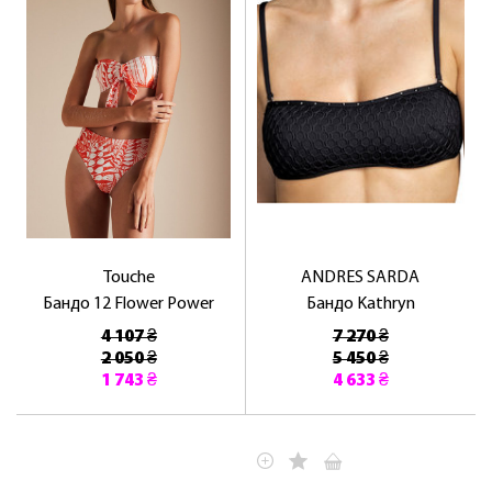
ЛАСКАВО ПРОСИМО ДО
NOSOVSKI.COM! ПРИЙМІТЬ ВІД НАС
ПРИВІТНИЙ БОНУС - ЗНИЖКУ НА
ПЕРШЕ ПОКУПКУ
Touche
ANDRES SARDA
Бандо 12 Flower Power
Бандо Kathryn
4 107 ₴
7 270 ₴
2 050 ₴
5 450 ₴
1 743 ₴
4 633 ₴
ОТРИМАТИ!