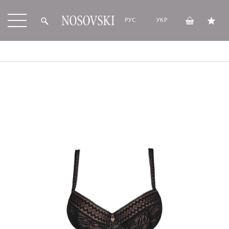
РУС
УКР