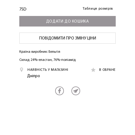
Таблиця розмірів
75D
ДОДАТИ ДО КОШИКА
ПОВІДОМИТИ ПРО ЗМІНУ ЦІНИ
Країна виробник: Бельгія
Склад: 24%-еластан, 76%-поліамід
ЛАСКАВО ПРОСИМО ДО
НАЯВНІСТЬ У МАГАЗИНІ
В ОБРАНЕ
NOSOVSKI.COM! ПРИЙМІТЬ ВІД НАС
Дніпро
ПРИВІТНИЙ БОНУС - ЗНИЖКУ НА
ПЕРШЕ ПОКУПКУ