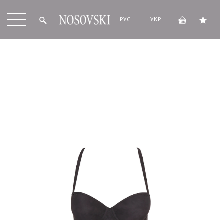
РУС
УКР