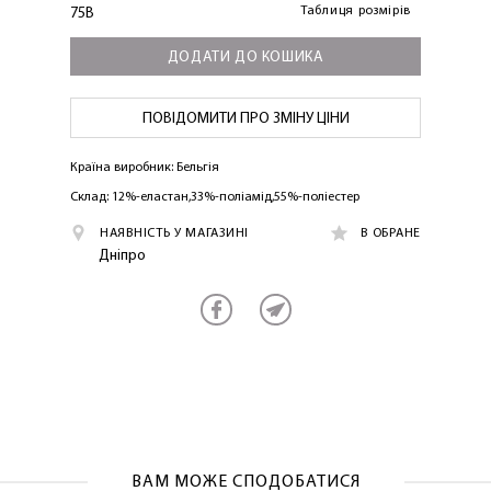
Таблиця розмірів
75B
ДОДАТИ ДО КОШИКА
ПОВІДОМИТИ ПРО ЗМІНУ ЦІНИ
Країна виробник: Бельгія
Склад: 12%-еластан,33%-поліамід,55%-поліестер
ЛАСКАВО ПРОСИМО ДО
НАЯВНІСТЬ У МАГАЗИНІ
В ОБРАНЕ
NOSOVSKI.COM! ПРИЙМІТЬ ВІД НАС
Дніпро
ПРИВІТНИЙ БОНУС - ЗНИЖКУ НА
ПЕРШЕ ПОКУПКУ
ВАМ МОЖЕ СПОДОБАТИСЯ
ОТРИМАТИ!