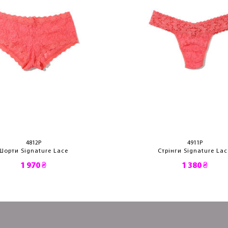
4812P
4911P
Шорти Signature Lace
Стрінги Signature Lac
1 970 ₴
1 380 ₴