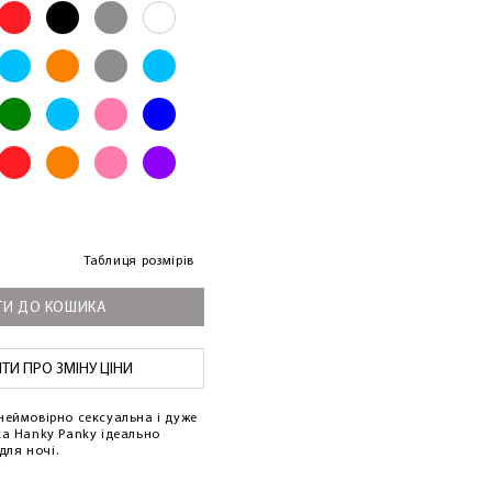
Таблиця розмірів
И ДО КОШИКА
И ПРО ЗМІНУ ЦІНИ
неймовірно сексуальна і дуже
а Hanky ​​Panky ідеально
 для ночі.