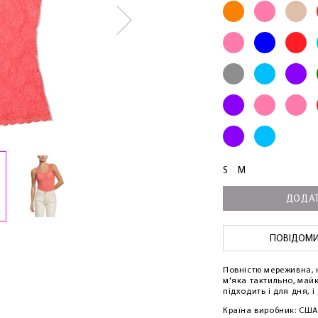
S
M
ДОДАТ
ПОВІДОМИТ
Повністю мереживна, 
м'яка тактильно, майк
підходить і для дня, і
Країна виробник: США