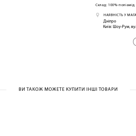
Склад: 100%-поліамід
НАЯВНІСТЬ У МАГ
ЛАСКАВО ПРОСИМО ДО NOSOVSKI.COM! ПРИЙМІТЬ ВІД
Дніпро
НАС ПРИВІТНИЙ БОНУС - ЗНИЖКУ НА ПЕРШЕ ПОКУПКУ
Київ: Шоу-Рум, в
ОТРИМАТИ!
ВИ ТАКОЖ МОЖЕТЕ КУПИТИ ІНШІ ТОВАРИ