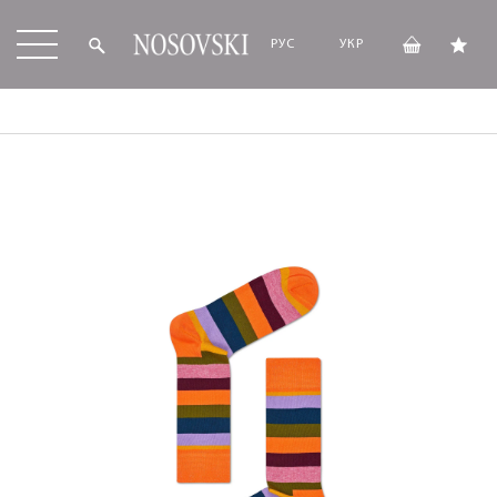
РУС
УКР