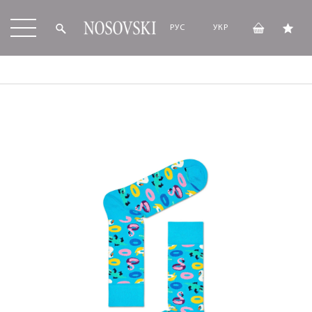
РУС
УКР