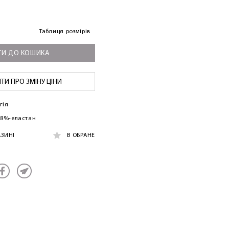
Таблиця розмірів
И ДО КОШИКА
И ПРО ЗМІНУ ЦІНИ
гія
, 8%-еластан
АЗИНІ
В ОБРАНЕ