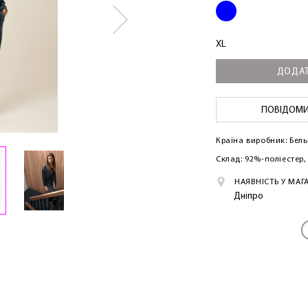
XL
ДОДАТ
ЛАСКАВО ПРОСИМО ДО NOSOVSKI.COM! ПРИЙМІТЬ ВІД
НАС ПРИВІТНИЙ БОНУС - ЗНИЖКУ НА ПЕРШЕ ПОКУПКУ
ПОВІДОМИТ
Країна виробник: Бель
Склад: 92%-поліестер
НАЯВНІСТЬ У МАГ
Дніпро
ОТРИМАТИ!