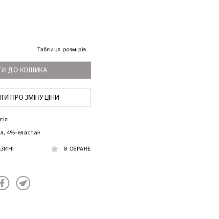
Таблиця розмірів
И ДО КОШИКА
И ПРО ЗМІНУ ЦІНИ
гія
л, 4%-еластан
АЗИНІ
В ОБРАНЕ