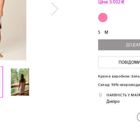
Ціна: 5 032 ₴
S
M
ЛАСКАВО ПРОСИМО ДО NOSOVSKI.COM! ПРИЙМІТЬ ВІД
ДОДАТ
НАС ПРИВІТНИЙ БОНУС - ЗНИЖКУ НА ПЕРШЕ ПОКУПКУ
ПОВІДОМИТ
Країна виробник: Бель
Склад: 96%-мікромода
НАЯВНІСТЬ У МАГ
ОТРИМАТИ!
Дніпро