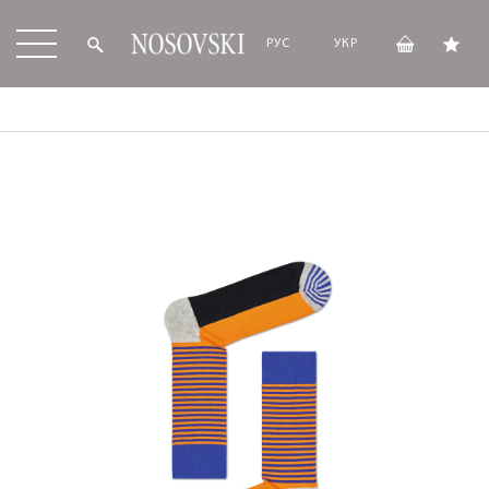
РУС
УКР