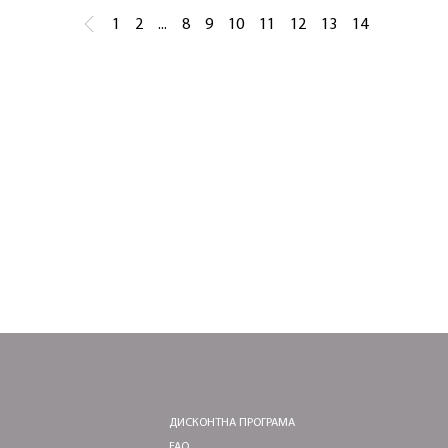
1
2
...
8
9
10
11
12
13
14
ЛАСКАВО ПРОСИМО ДО NOSOVSKI.COM! ПРИЙМІТЬ ВІД
НАС ПРИВІТНИЙ БОНУС - ЗНИЖКУ НА ПЕРШЕ ПОКУПКУ
ОТРИМАТИ!
ДИСКОНТНА ПРОГРАМА
FAQ