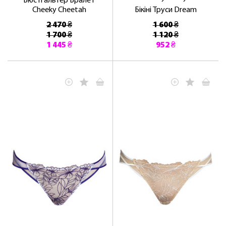
Бюстгальтер Бралет
Cheeky Cheetah
Бікіні Труси Dream
2 470 ₴
1 600 ₴
1 700 ₴
1 120 ₴
1 445 ₴
952 ₴