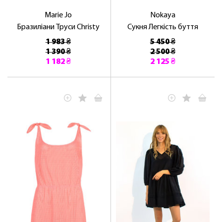
Marie Jo
Nokaya
Бразиліани Труси Christy
Сукня Легкість буття
1 983 ₴
5 450 ₴
1 390 ₴
2 500 ₴
1 182 ₴
2 125 ₴