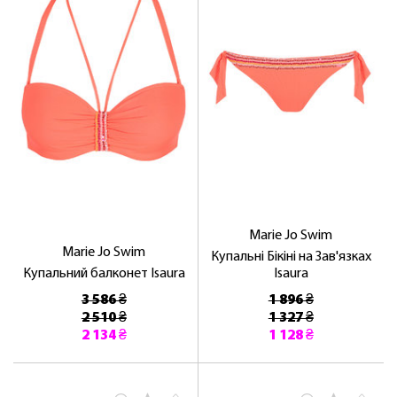
Marie Jo Swim
Marie Jo Swim
Купальні Бікіні на Зав'язках
Купальний балконет Isaura
Isaura
3 586 ₴
1 896 ₴
2 510 ₴
1 327 ₴
2 134 ₴
1 128 ₴