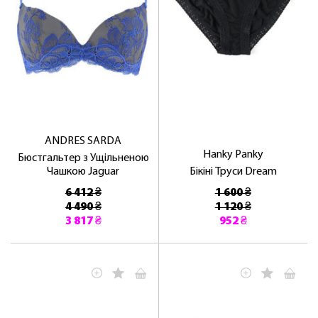
ANDRES SARDA
ЛАСКАВО ПРОСИМО ДО
Hanky ​​Panky
Бюстгальтер з Ущільненою
NOSOVSKI.COM! ПРИЙМІТЬ ВІД НАС
Чашкою Jaguar
Бікіні Труси Dream
ПРИВІТНИЙ БОНУС - ЗНИЖКУ НА
6 412 ₴
1 600 ₴
ПЕРШЕ ПОКУПКУ
4 490 ₴
1 120 ₴
3 817 ₴
952 ₴
ОТРИМАТИ!