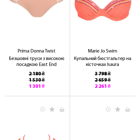
Prima Donna Twist
Marie Jo Swim
Безшовні труси з високою
Купальний бюстгальтер на
посадкою East End
кісточках Isaura
2 180 ₴
3 798 ₴
1 530 ₴
2 659 ₴
1 301 ₴
2 261 ₴