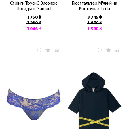
Стрінги Труси З Високою
Бюстгальтер М'який на
Посадкою Samuel
Косточках Leda
1 750 ₴
3 749 ₴
1 230 ₴
1 870 ₴
1 046 ₴
1 590 ₴