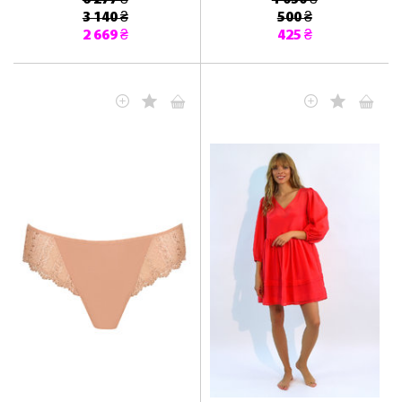
6 277 ₴
1 030 ₴
3 140 ₴
500 ₴
2 669 ₴
425 ₴