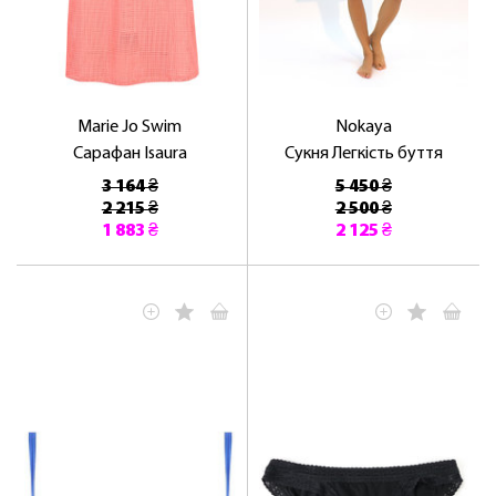
Marie Jo Swim
Nokaya
Сарафан Isaura
Сукня Легкість буття
3 164 ₴
5 450 ₴
2 215 ₴
2 500 ₴
1 883 ₴
2 125 ₴