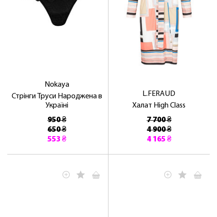
Nokaya
L.FERAUD
Стрінги Труси Народжена в
Україні
Халат High Class
950 ₴
7 700 ₴
650 ₴
4 900 ₴
553 ₴
4 165 ₴