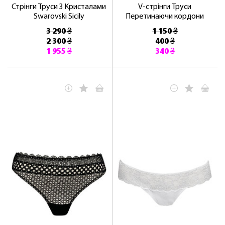
Стрінги Труси З Кристалами
V-стрінги Труси
Swarovski Sicily
Перетинаючи кордони
3 290 ₴
1 150 ₴
2 300 ₴
400 ₴
1 955 ₴
340 ₴