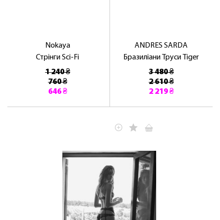
Nokaya
ANDRES SARDA
Стрінги Sci-Fi
Бразиліани Труси Tiger
1 240 ₴
3 480 ₴
760 ₴
2 610 ₴
646 ₴
2 219 ₴