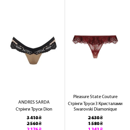
Pleasure State Couture
ANDRES SARDA
Стрінги Труси З Кристалами
Стрінги Труси Dion
Swarovski Diamonique
3 410 ₴
2 630 ₴
2 560 ₴
1 580 ₴
2 176 ₴
1 343 ₴