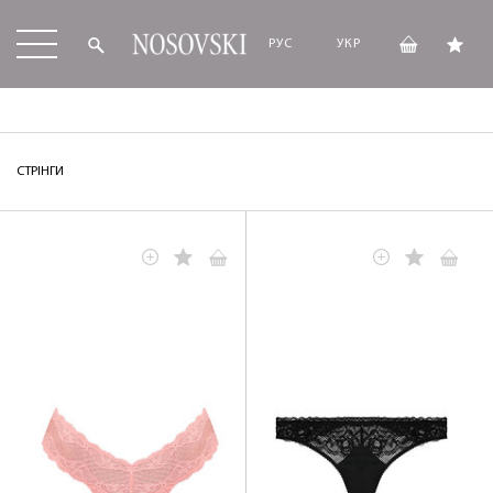
РУС
УКР
СТРІНГИ