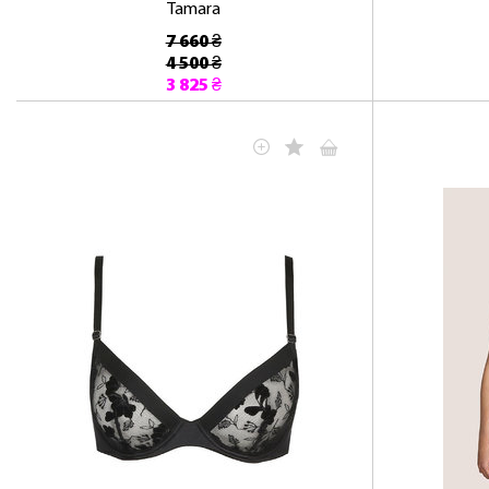
Tamara
7 660 ₴
4 500 ₴
3 825 ₴