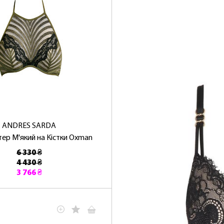
ANDRES SARDA
ер М'який на Кістки Oxman
6 330 ₴
4 430 ₴
3 766 ₴