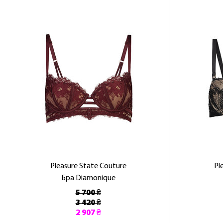
Pleasure State Couture
Pl
Бра Diamonique
5 700 ₴
3 420 ₴
2 907 ₴