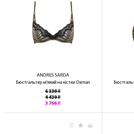
ANDRES SARDA
Бюстгальтер м'який на кістки Oxman
Бюстгальт
6 330 ₴
4 430 ₴
3 766 ₴