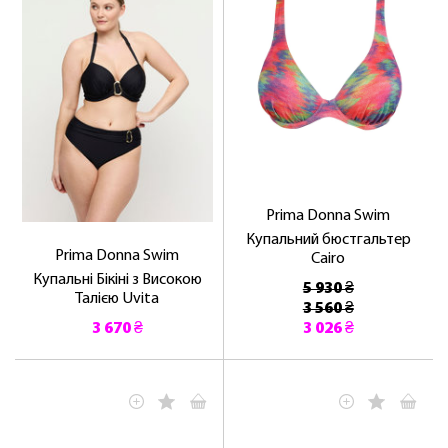
Prima Donna Swim
Купальний бюстгальтер
Prima Donna Swim
Cairo
Купальні Бікіні з Високою
5 930 ₴
Талією Uvita
3 560 ₴
3 670 ₴
3 026 ₴