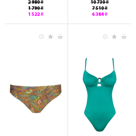
2 980 ₴
10 730 ₴
1 790 ₴
7 510 ₴
1 522 ₴
6 384 ₴