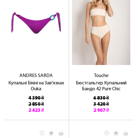
ANDRES SARDA
Touche
Купальні Бікіні на Зав'язках
Бюстгальтер Купальний
Ouka
Бандо 42 Pure Chic
4 390 ₴
6 830 ₴
2 850 ₴
3 420 ₴
2 423 ₴
2 907 ₴