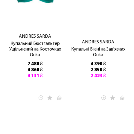
ANDRES SARDA
ANDRES SARDA
Купальний Бюстгальтер
Ущільнений на Косточках
Купальні Бікіні на Зав'язках
Ouka
Ouka
7 480 ₴
4 390 ₴
ЛАСКАВО ПРОСИМО ДО
4 860 ₴
2 850 ₴
NOSOVSKI.COM! ПРИЙМІТЬ ВІД НАС
4 131 ₴
2 423 ₴
ПРИВІТНИЙ БОНУС - ЗНИЖКУ НА
ПЕРШЕ ПОКУПКУ