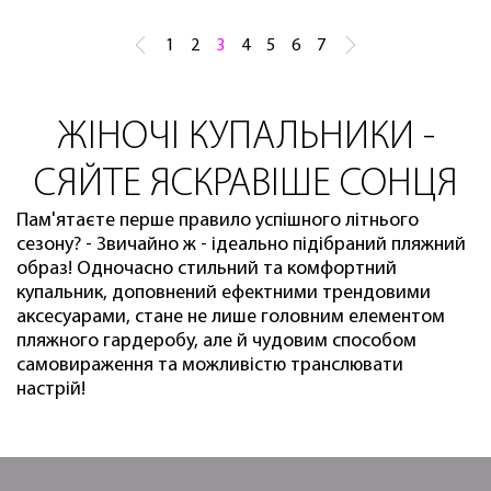
1
2
3
4
5
6
7
ЖІНОЧІ КУПАЛЬНИКИ -
СЯЙТЕ ЯСКРАВІШЕ СОНЦЯ
Пам'ятаєте перше правило успішного літнього
сезону? - Звичайно ж - ідеально підібраний пляжний
образ! Одночасно стильний та комфортний
купальник, доповнений ефектними трендовими
аксесуарами, стане не лише головним елементом
пляжного гардеробу, але й чудовим способом
самовираження та можливістю транслювати
настрій!
При плануванні відпочинку одним із найважливіших
завдань стає вибір купальника. І нерідко у цьому