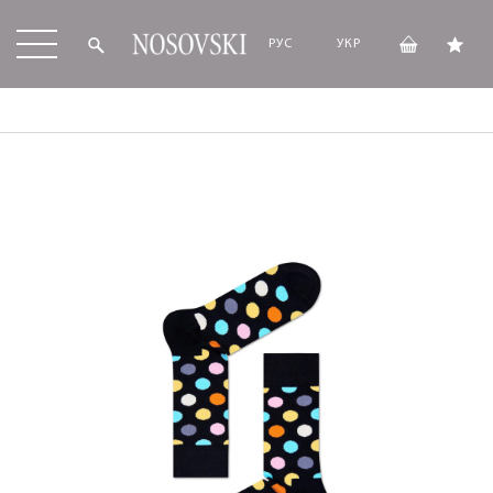
РУС
УКР