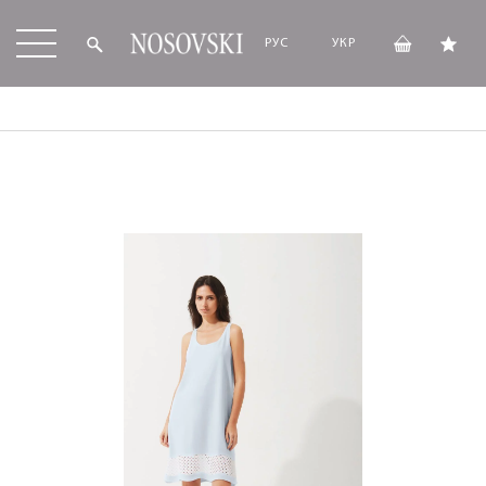
РУС
УКР