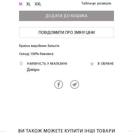
Таблиця розмірів
M
XL
XXL
ДОДАТИ ДО КОШИКА
ПОВІДОМИТИ ПРО ЗМІНУ ЦІНИ
Країна виробник: Бельгія
Склад: 100%-бавовна
ЛАСКАВО ПРОСИМО ДО
НАЯВНІСТЬ У МАГАЗИНІ
В ОБРАНЕ
NOSOVSKI.COM! ПРИЙМІТЬ ВІД НАС
Дніпро
ПРИВІТНИЙ БОНУС - ЗНИЖКУ НА
ПЕРШЕ ПОКУПКУ
ВИ ТАКОЖ МОЖЕТЕ КУПИТИ ІНШІ ТОВАРИ
ОТРИМАТИ!