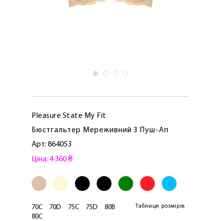
Pleasure State My Fit
Бюстгальтер Мереживний З Пуш-Ап
Арт: 864053
Ціна: 4 360 ₴
Таблиця розмірів
70C
70D
75C
75D
80B
80C