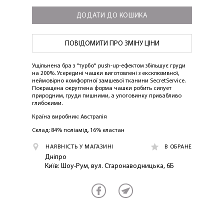
ДОДАТИ ДО КОШИКА
ПОВІДОМИТИ ПРО ЗМІНУ ЦІНИ
Ущільнена бра з "турбо" push-up-ефектом збільшує груди
на 200%. Усередині чашки виготовлені з ексклюзивної,
неймовірно комфортної замшевої тканини SecretService.
Покращена округлена форма чашки робить силует
природним, груди пишними, а улоговинку привабливо
глибокими.
Країна виробник: Австралія
ЛАСКАВО ПРОСИМО ДО
NOSOVSKI.COM! ПРИЙМІТЬ ВІД НАС
Склад: 84% поліамід, 16% еластан
ПРИВІТНИЙ БОНУС - ЗНИЖКУ НА
НАЯВНІСТЬ У МАГАЗИНІ
В ОБРАНЕ
ПЕРШЕ ПОКУПКУ
Дніпро
Київ: Шоу-Рум, вул. Старонаводницька, 6Б