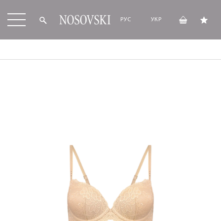
РУС
УКР