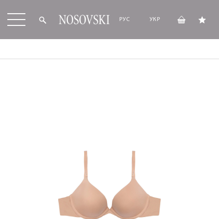
РУС
УКР