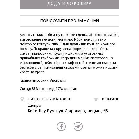
ДОДАТИ ДО КОШИКА
ПОВІДОМИТИ ПРО ЗМІНУ ЦІНИ
Безшовні нижню білизну на кожен день. Абсолютно гладке,
виготовлене з еластичної мікрофібри, воно плавно
повторює контури тіла. Індивідуальний пуш-ап кожного
розміру. Покращена округлена форма чашки робить
силует природним, груди пишними, а улоговинку
привабливо глибокими. Усередині чашки виготовлені з
ексклюзивної, неймовірно комфортної замшевої тканини
SecretService. Прикрашені стразами бретелі можна носити
хрест на хрест.
ЛАСКАВО ПРОСИМО ДО
Країна виробник: Австралія
NOSOVSKI.COM! ПРИЙМІТЬ ВІД НАС
Склад: 83% поліамід, 17% еластан
ПРИВІТНИЙ БОНУС - ЗНИЖКУ НА
НАЯВНІСТЬ У МАГАЗИНІ
В ОБРАНЕ
ПЕРШЕ ПОКУПКУ
Дніпро
Київ: Шоу-Рум, вул. Старонаводницька, 6Б