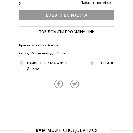
Таблиця розмірів
S
ДОДАТИ ДО КОШИКА
ПОВІДОМИТИ ПРО ЗМІНУ ЦІНИ
Країна виробник: Англія
Склад: 65%-поліамід,35%-еластан
ЛАСКАВО ПРОСИМО ДО
НАЯВНІСТЬ У МАГАЗИНІ
В ОБРАНЕ
NOSOVSKI.COM! ПРИЙМІТЬ ВІД НАС
Дніпро
ПРИВІТНИЙ БОНУС - ЗНИЖКУ НА
ПЕРШЕ ПОКУПКУ
ВАМ МОЖЕ СПОДОБАТИСЯ
ОТРИМАТИ!