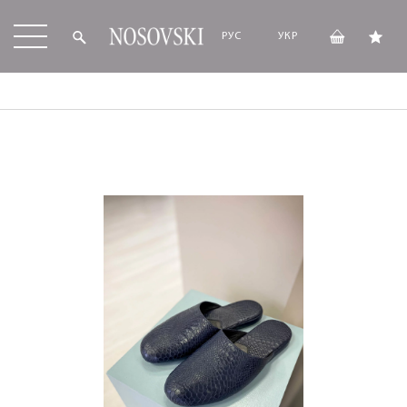
РУС
УКР