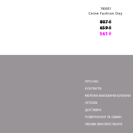
743537
743031
іпи Fashion Day
Сліпи Fashion Day
720 ₴
807 ₴
659 ₴
561 ₴
ПРО НАС
КОНТАКТИ
МЕРЕЖА МАГАЗИНІВ БІЛИЗНИ
ОПЛАТА
ДОСТАВКА
ПОВЕРНЕННЯ ТА ОБМІН
УМОВИ ВИКОРИСТАННЯ