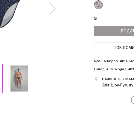
XL
ДОДАТ
ПОВІДОМИТ
Країна виробник: Нім
Склад: 48%-модал, 48
НАЯВНІСТЬ У МАГ
Київ: Шоу-Рум, в
ЛАСКАВО ПРОСИМО ДО NOSOVSKI.COM! ПРИЙМІТЬ ВІД
НАС ПРИВІТНИЙ БОНУС - ЗНИЖКУ НА ПЕРШЕ ПОКУПКУ