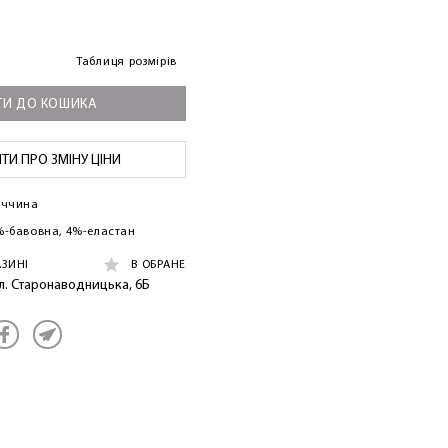
Таблиця розмірів
И ДО КОШИКА
И ПРО ЗМІНУ ЦІНИ
еччина
%-бавовна, 4%-еластан
АЗИНІ
В ОБРАНЕ
ул. Старонаводницька, 6Б