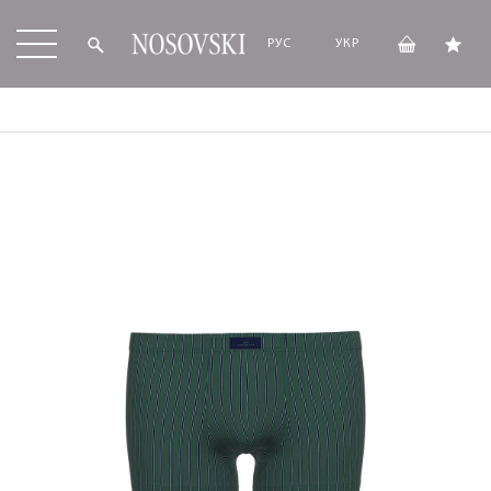
РУС
УКР