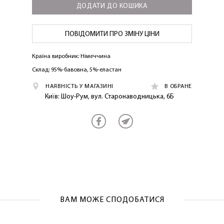
ДОДАТИ ДО КОШИКА
ПОВІДОМИТИ ПРО ЗМІНУ ЦІНИ
Країна виробник: Німеччина
Склад: 95%-бавовна, 5%-еластан
ЛАСКАВО ПРОСИМО ДО
НАЯВНІСТЬ У МАГАЗИНІ
В ОБРАНЕ
NOSOVSKI.COM! ПРИЙМІТЬ ВІД НАС
Київ: Шоу-Рум, вул. Старонаводницька, 6Б
ПРИВІТНИЙ БОНУС - ЗНИЖКУ НА
ПЕРШЕ ПОКУПКУ
ВАМ МОЖЕ СПОДОБАТИСЯ
ОТРИМАТИ!