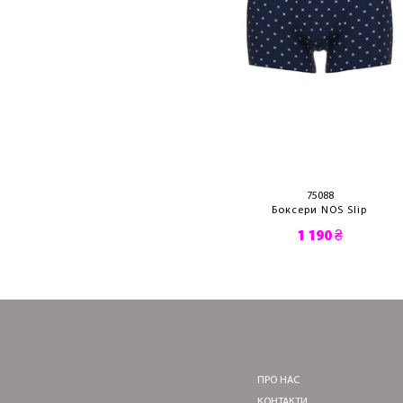
75088
Боксери NOS Slip
1 190 ₴
ПРО НАС
КОНТАКТИ