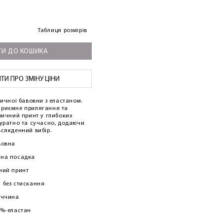
Таблиця розмірів
И ДО КОШИКА
И ПРО ЗМІНУ ЦІНИ
тичної бавовни з еластаном.
приємне прилягання та
тричний принт у глибоких
куратно та сучасно, додаючи
всякденний вибір.
вовна
чна посадка
ний принт
 без стискання
еччина
5%-еластан