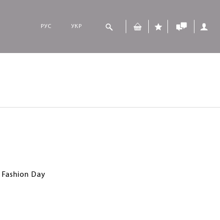
РУС
УКР
 Fashion Day