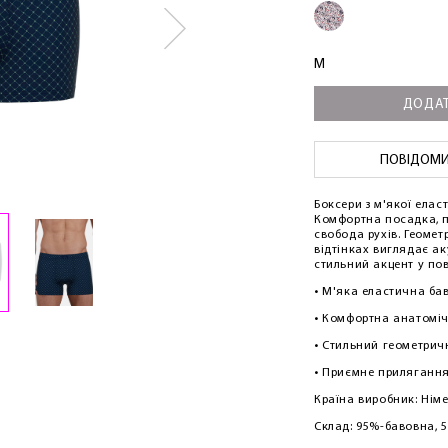
M
ДОДАТ
ПОВІДОМИТ
Боксери з м'якої елас
Комфортна посадка, 
свобода рухів. Геоме
відтінках виглядає а
стильний акцент у по
• М'яка еластична ба
• Комфортна анатомі
• Стильний геометрич
• Приємне прилягання
Країна виробник: Нім
Склад: 95%-бавовна, 