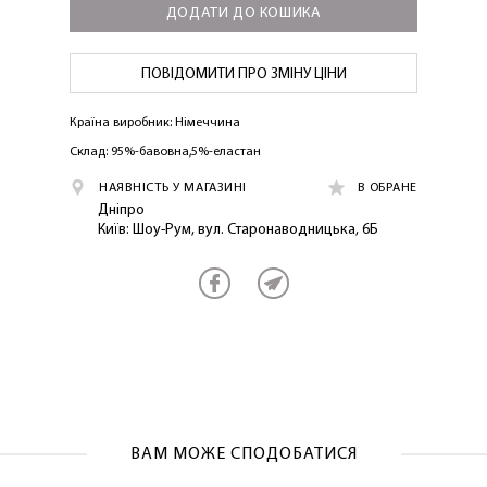
ДОДАТИ ДО КОШИКА
ПОВІДОМИТИ ПРО ЗМІНУ ЦІНИ
Країна виробник: Німеччина
Склад: 95%-бавовна,5%-еластан
НАЯВНІСТЬ У МАГАЗИНІ
В ОБРАНЕ
ЛАСКАВО ПРОСИМО ДО
Дніпро
NOSOVSKI.COM! ПРИЙМІТЬ ВІД НАС
Київ: Шоу-Рум, вул. Старонаводницька, 6Б
ПРИВІТНИЙ БОНУС - ЗНИЖКУ НА
ПЕРШЕ ПОКУПКУ
ОТРИМАТИ!
ВАМ МОЖЕ СПОДОБАТИСЯ