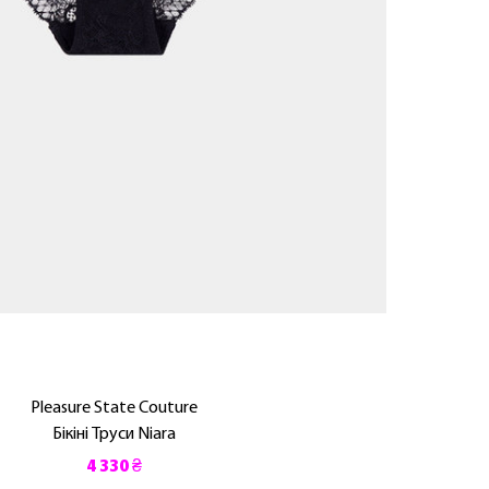
Pleasure State Couture
Бікіні Труси Niara
4 330 ₴