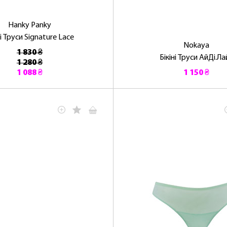
Hanky ​​Panky
ні Труси Signature Lace
Nokaya
1 830 ₴
Бікіні Труси АйДі.Ла
1 280 ₴
ОТРИМАТИ!
1 088 ₴
1 150 ₴