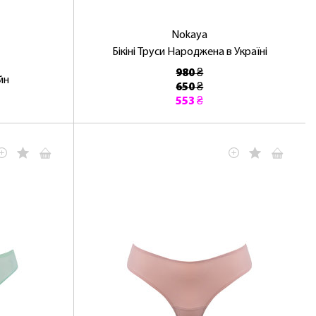
Nokaya
Бікіні Труси Народжена в Україні
980 ₴
йн
650 ₴
553 ₴