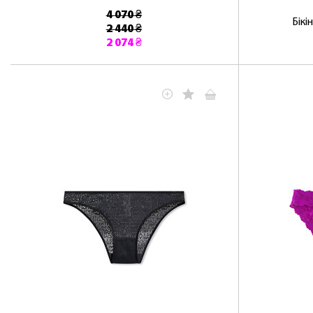
4 070 ₴
Бікі
2 440 ₴
2 074 ₴