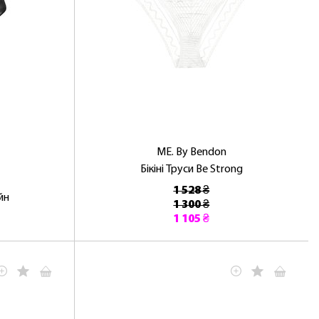
ME. By Bendon
Бікіні Труси Be Strong
1 528 ₴
йн
1 300 ₴
1 105 ₴