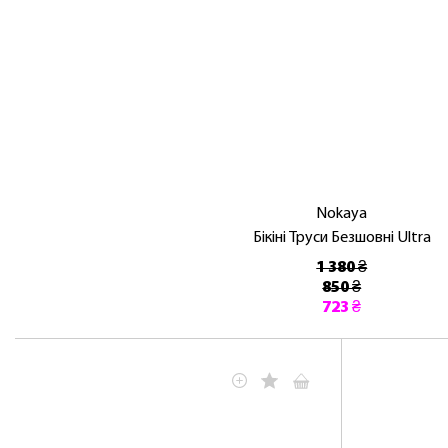
Nokaya
Бікіні Труси Безшовні Ultra
1 380 ₴
850 ₴
723 ₴