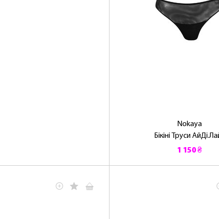
Nokaya
Бікіні Труси АйДі.Ла
1 150 ₴