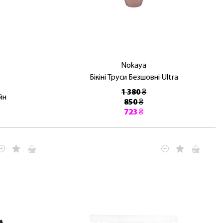
Nokaya
Бікіні Труси Безшовні Ultra
1 380 ₴
йн
850 ₴
723 ₴