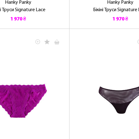
Hanky ​​Panky
Hanky ​​Panky
ні Труси Signature Lace
Бікіні Труси Signature
1 970 ₴
1 970 ₴
ЛАСКАВО ПРОСИМО ДО NOSOVSKI.COM! ПРИЙМІТЬ ВІД
НАС ПРИВІТНИЙ БОНУС - ЗНИЖКУ НА ПЕРШЕ ПОКУПКУ