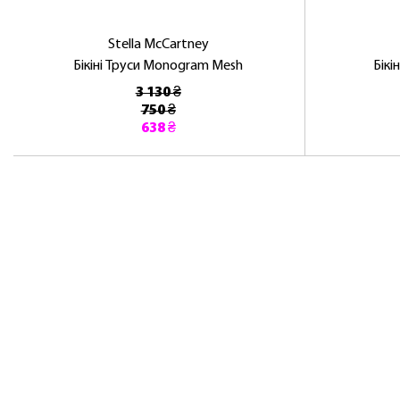
Stella McCartney
Бікіні Труси Monogram Mesh
Бікі
3 130 ₴
750 ₴
638 ₴