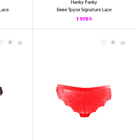
Hanky ​​Panky
 Lace
Бікіні Труси Signature Lace
1 970 ₴