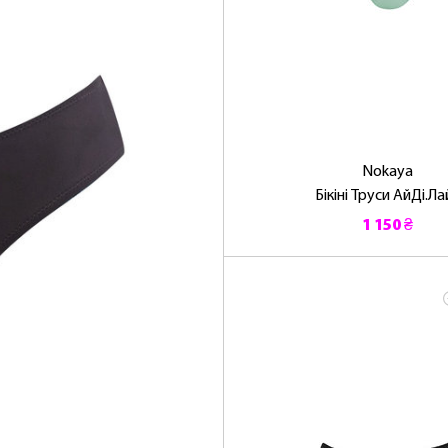
Nokaya
Бікіні Труси АйДі.Ла
1 150 ₴