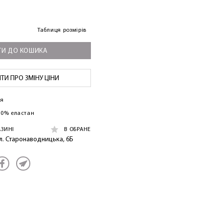
Таблиця розмірів
И ДО КОШИКА
И ПРО ЗМІНУ ЦІНИ
ія
 10% еластан
АЗИНІ
В ОБРАНЕ
ул. Старонаводницька, 6Б