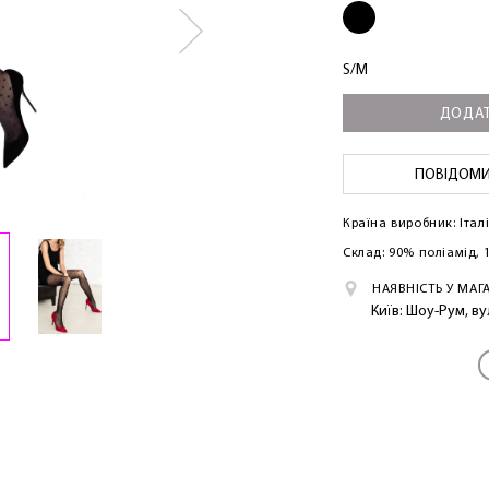
S/M
ДОДАТ
ЛАСКАВО ПРОСИМО ДО NOSOVSKI.COM! ПРИЙМІТЬ ВІД
НАС ПРИВІТНИЙ БОНУС - ЗНИЖКУ НА ПЕРШЕ ПОКУПКУ
ПОВІДОМИТ
Країна виробник: Італ
Склад: 90% поліамід,
НАЯВНІСТЬ У МАГ
Київ: Шоу-Рум, в
ОТРИМАТИ!