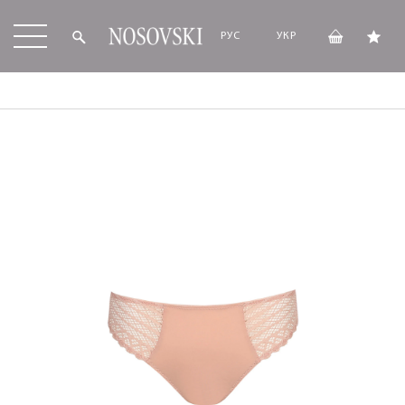
РУС
УКР