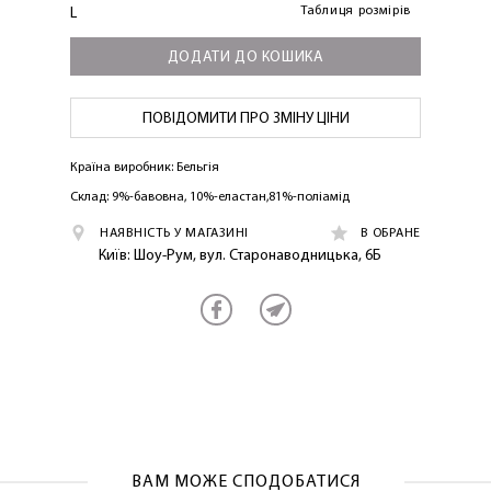
Таблиця розмірів
L
ДОДАТИ ДО КОШИКА
ПОВІДОМИТИ ПРО ЗМІНУ ЦІНИ
Країна виробник: Бельгія
Склад: 9%-бавовна, 10%-еластан,81%-поліамід
ЛАСКАВО ПРОСИМО ДО
НАЯВНІСТЬ У МАГАЗИНІ
В ОБРАНЕ
NOSOVSKI.COM! ПРИЙМІТЬ ВІД НАС
Київ: Шоу-Рум, вул. Старонаводницька, 6Б
ПРИВІТНИЙ БОНУС - ЗНИЖКУ НА
ПЕРШЕ ПОКУПКУ
ВАМ МОЖЕ СПОДОБАТИСЯ
ОТРИМАТИ!