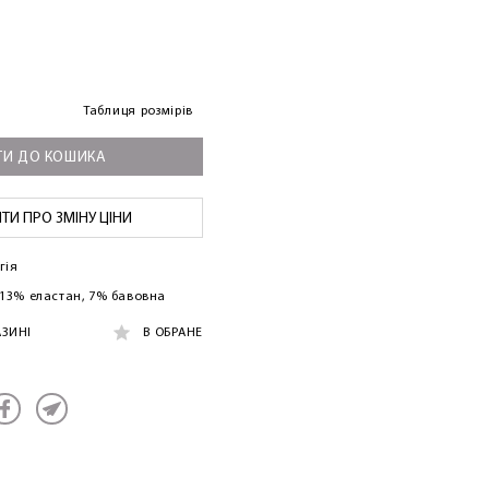
Таблиця розмірів
И ДО КОШИКА
И ПРО ЗМІНУ ЦІНИ
гія
 13% еластан, 7% бавовна
АЗИНІ
В ОБРАНЕ