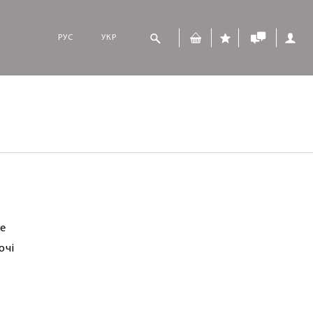
РУС
УКР
re
очі