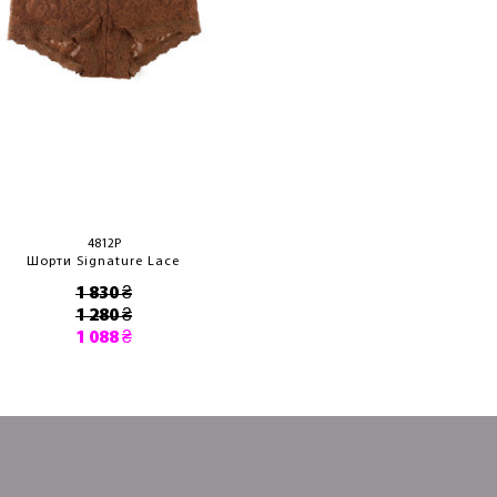
4812P
Шорти Signature Lace
1 830 ₴
1 280 ₴
1 088 ₴