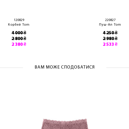
ОТРИМАТИ!
120829
220827
Корбей Tom
Пуш-Ап Tom
4 000 ₴
4 250 ₴
2 800 ₴
2 980 ₴
2 380 ₴
2 533 ₴
ВАМ МОЖЕ СПОДОБАТИСЯ