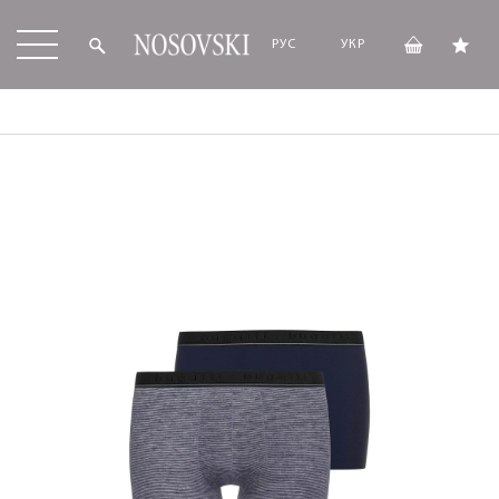
РУС
УКР