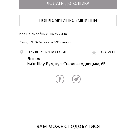
ДОДАТИ ДО КОШИКА
ПОВІДОМИТИ ПРО ЗМІНУ ЦІНИ
Країна виробник: Німеччина
Склад: 95%-бавовна, 5%-еластан
НАЯВНІСТЬ У МАГАЗИНІ
В ОБРАНЕ
ЛАСКАВО ПРОСИМО ДО
Дніпро
NOSOVSKI.COM! ПРИЙМІТЬ ВІД НАС
Київ: Шоу-Рум, вул. Старонаводницька, 6Б
ПРИВІТНИЙ БОНУС - ЗНИЖКУ НА
ПЕРШЕ ПОКУПКУ
ОТРИМАТИ!
ВАМ МОЖЕ СПОДОБАТИСЯ