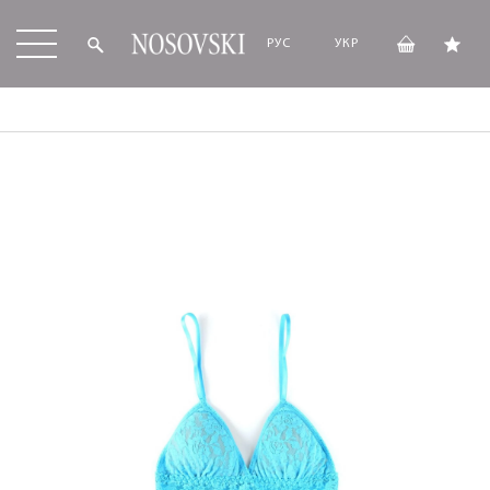
РУС
УКР