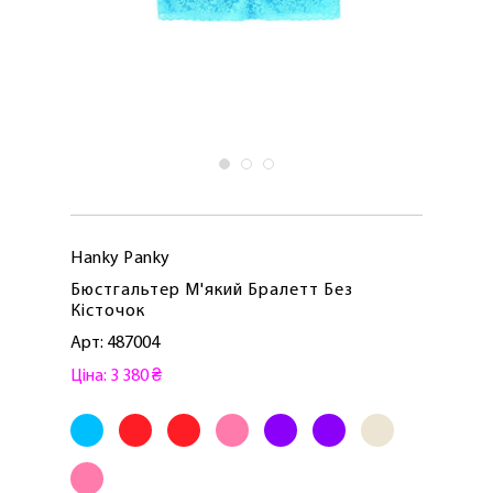
Hanky ​​Panky
Бюстгальтер М'який Бралетт Без
Кісточок
Арт: 487004
Ціна: 3 380 ₴
ЛАСКАВО ПРОСИМО ДО
NOSOVSKI.COM! ПРИЙМІТЬ ВІД НАС
ПРИВІТНИЙ БОНУС - ЗНИЖКУ НА